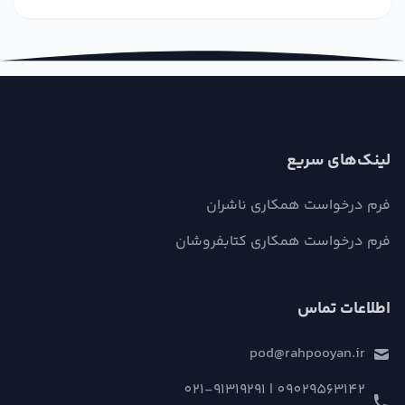
لینک‌های سریع
فرم درخواست همکاری ناشران
فرم درخواست همکاری کتابفروشان
اطلاعات تماس
pod@rahpooyan.ir
09029563142 | 021-91319291