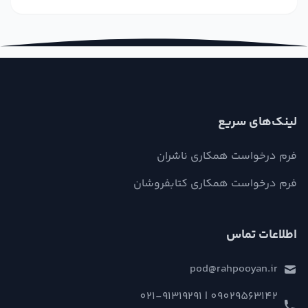
لینک‌های سریع
فرم درخواست همکاری ناشران
فرم درخواست همکاری کتابفروشان
اطلاعات تماس
pod@rahpooyan.ir
09029563142 | 021-91319291