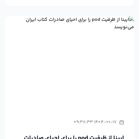
1404-01-17 09:38:33
ایبنا از ظرفیت pod را برای احیای صادرات