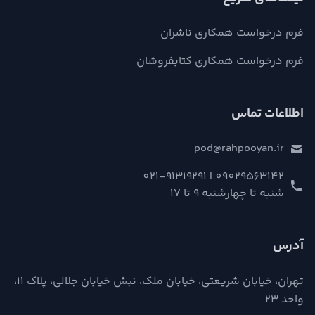
فرم درخواست همکاری ناشران
فرم درخواست همکاری کتابفروشان
اطلاعات تماس
pod@rahpooyan.ir
09029563142 | 021-91319291
شنبه تا چهارشنبه 9 تا 17
آدرس
تهران، خیابان شریعتی، خیابان ملک، نبش خیابان جلالی، پلاک ۱۱،
واحد ۲۳