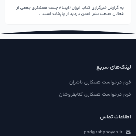
به گزارش خبرگزاری کتاب ایران (ایبنا)؛ جلسه همفکری جمعی از
فعالان صنعت نشر، ضمن بازدید از چاپخانه است...
لینک‌های سریع
فرم درخواست همکاری ناشران
فرم درخواست همکاری کتابفروشان
اطلاعات تماس
pod@rahpooyan.ir