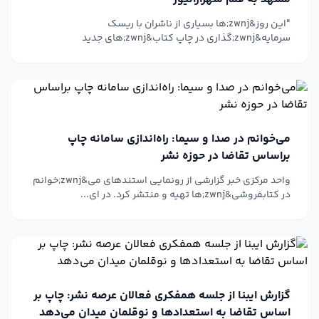
"این روز&zwnj;ها بسیاری از ناشران با ریسک
سرمایه&zwnj;گذاری در چاپ کتاب&zwnj;های جدید
مواجه&zwnj;اند...
می‌خوانم در صدا و سیما: راه‌اندازی سامانه چاپ
براساس تقاضا در حوزه نشر
واحد مرکزی خبر گزارشی از رونمایی استندهای می&zwnj;خوانم
در کتابفروشی&zwnj;ها تهیه و منتشر کرد. در ای...
گزارش ایبنا از جلسه همفکری فعالان عرصه نشر: چاپ بر
اساس تقاضا به استعدادها و نوقلمان میدان می‌دهد