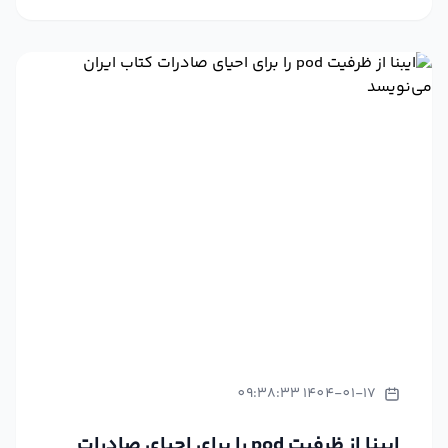
1404-01-17 09:38:33
ایبنا از ظرفیت pod را برای احیای صادرات