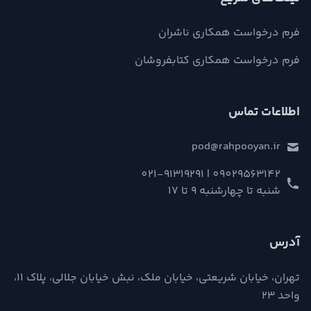
فرم درخواست همکاری ناشران
فرم درخواست همکاری کتابفروشان
اطلاعات تماس
pod@rahpooyan.ir
09029563142 | 021-91319291
شنبه تا چهارشنبه 9 تا 17
آدرس
تهران، خیابان شریعتی، خیابان ملک، نبش خیابان جلالی، پلاک ۱۱،
واحد ۲۳