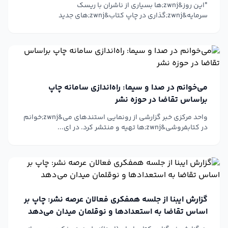
"این روز&zwnj;ها بسیاری از ناشران با ریسک
سرمایه&zwnj;گذاری در چاپ کتاب&zwnj;های جدید
مواجه&zwnj;اند...
می‌خوانم در صدا و سیما: راه‌اندازی سامانه چاپ
براساس تقاضا در حوزه نشر
واحد مرکزی خبر گزارشی از رونمایی استندهای می&zwnj;خوانم
در کتابفروشی&zwnj;ها تهیه و منتشر کرد. در ای...
گزارش ایبنا از جلسه همفکری فعالان عرصه نشر: چاپ بر
اساس تقاضا به استعدادها و نوقلمان میدان می‌دهد