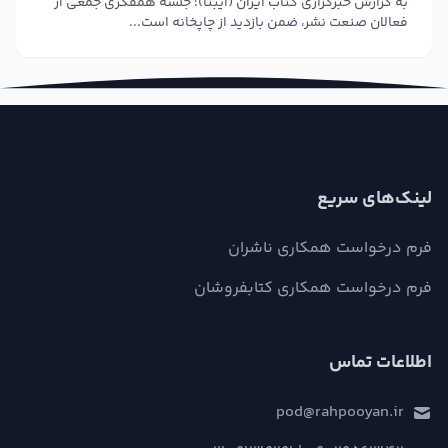
به گزارش خبرگزاری کتاب ایران (ایبنا)؛ جلسه همفکری جمعی از
فعالان صنعت نشر، ضمن بازدید از چاپخانه است...
لینک‌های سریع
فرم درخواست همکاری ناشران
فرم درخواست همکاری کتابفروشان
اطلاعات تماس
pod@rahpooyan.ir