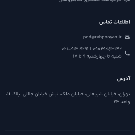
اطلاعات تماس
pod@rahpooyan.ir
09029563142 | 021-91319291
شنبه تا چهارشنبه 9 تا 17
آدرس
تهران، خیابان شریعتی، خیابان ملک، نبش خیابان جلالی، پلاک ۱۱،
واحد ۲۳